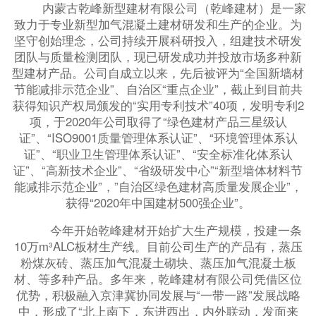
内蒙古乾峰新型建材有限公司（乾峰建材）是一家
致力于专业新型加气混凝土建材研发和生产的企业。为
坚守创始理念，公司持续开展科研投入，组建技术研发
团队与质量检测团队，现已研发成功并投放市场多种新
型建材产品。公司自成立以来，先后被评为“全国新墙材
节能减排示范企业”、自治区“重点企业”，截止到目前共
获得知识产权局颁发的“实用专利技术”40项，发明专利2
项，于2020年公司取得了“绿色建材产品三星级认
证”、“ISO9001质量管理体系认证”、“环境管理体系认
证”、“职业卫生管理体系认证”、“安全标准化体系认
证”、“高新技术企业”、“省级研发中心”“新型墙体材料节
能减排示范企业”，”自治区绿色建材高质量发展企业”，
获得“2020年中国建材500强企业”。
今年开始乾峰建材开始扩大生产规模，投建一条
10万m³ALC板材生产线。目前公司生产的产品有，蒸压
粉煤灰砖、蒸压加气混凝土砌块、蒸压加气混凝土板
材、等多种产品。多年来，乾峰建材有限公司凭借区位
优势，积极融入京津冀协同发展与“一带一路”发展战略
中，形成了“北上南下，东进西出，内外联动，发面来